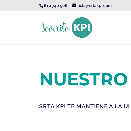
610 740 506
hola@srtakpi.com
NUESTRO
SRTA
KPI
TE MANTIENE A LA Ú