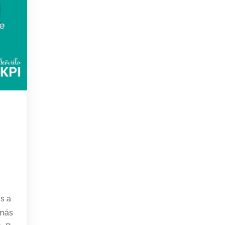
s a
 más