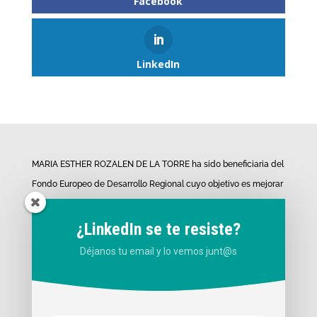
Facebook
LinkedIn
MARIA ESTHER ROZALEN DE LA TORRE ha sido beneficiaria del
Fondo Europeo de Desarrollo Regional cuyo objetivo es mejorar
el uso y la calidad de las tecnologías de la información y de las
comunicaciones y el acceso a las mismas y gracias al que ha
¿LinkedIn se te resiste?
desarrollado los proyectos de «Presencia web a través de
Déjanos tu email y lo vemos junt@s
página propia» y «Desarrollo de material promocional
audiovisual para uso en Internet». para la mejora de
competitividad y productividad de la empresa. (14/10/2020).