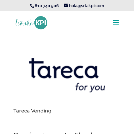
610 740 506
hola@srtakpi.com
Tareca Vending