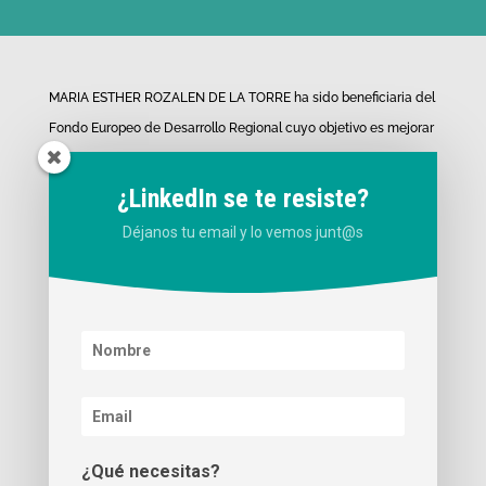
MARIA ESTHER ROZALEN DE LA TORRE ha sido beneficiaria del
Fondo Europeo de Desarrollo Regional cuyo objetivo es mejorar
el uso y la calidad de las tecnologías de la información y de las
comunicaciones y el acceso a las mismas y gracias al que ha
¿LinkedIn se te resiste?
desarrollado los proyectos de «Presencia web a través de
Déjanos tu email y lo vemos junt@s
página propia» y «Desarrollo de material promocional
audiovisual para uso en Internet». para la mejora de
competitividad y productividad de la empresa. (14/10/2020).
Para ello ha contado con el apoyo del programa TICCámaras de
la Cámara de Comercio de Valencia.
¿Qué necesitas?