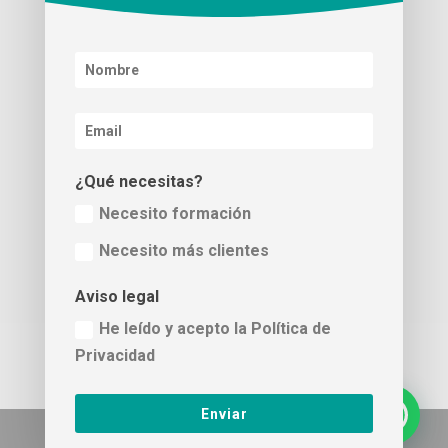
audiovisual para uso en Internet». para la mejora de
competitividad y productividad de la empresa. (14/10/2020).
Para ello ha contado con el apoyo del programa TICCámaras de
la Cámara de Comercio de Valencia.
¿Qué necesitas?
Necesito formación
Necesito más clientes
Aviso legal
He leído y acepto la Política de
Aviso Legal
Política de privacidad
Privacidad
Política de cookies
Enviar
Señorita KPI © 2024 | Diseñado con ❤️ por
María Dolz