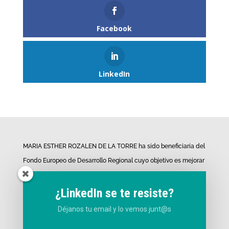
Facebook
LinkedIn
MARIA ESTHER ROZALEN DE LA TORRE ha sido beneficiaria del
Fondo Europeo de Desarrollo Regional cuyo objetivo es mejorar
el uso y la calidad de las tecnologías de la información y de las
comunicaciones y el acceso a las mismas y gracias al que ha
¿LinkedIn se te resiste?
desarrollado los proyectos de «Presencia web a través de
Déjanos tu email y lo vemos junt@s
página propia» y «Desarrollo de material promocional